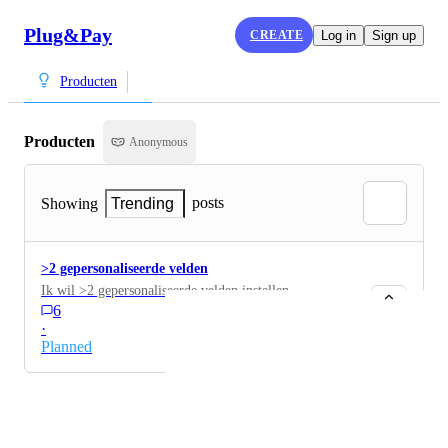
Plug&Pay
CREATE
Log in
Sign up
Producten
Producten
Anonymous
posts
Showing
Trending
>2 gepersonaliseerde velden
Ik wil >2 gepersonaliseerde velden instellen.
6
·
Planned
Powered by Canny