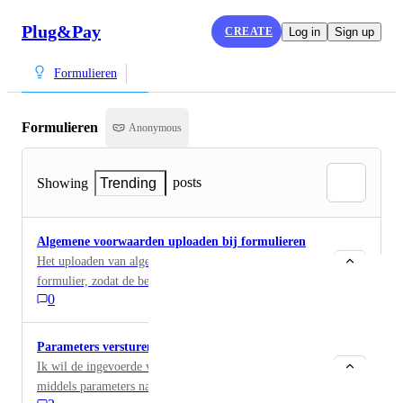
Plug&Pay
CREATE
Log in
Sign up
Formulieren
Formulieren
Anonymous
posts
Showing
Trending
Algemene voorwaarden uploaden bij formulieren
Het uploaden van algemene voorwaarden bij een
formulier, zodat de bezoeker weet waar hij/zij akkoord
0
mee gaat.
Parameters versturen vanaf formulier
Ik wil de ingevoerde velden kunnen doorsturen
middels parameters naar een andere omgeving / mijn