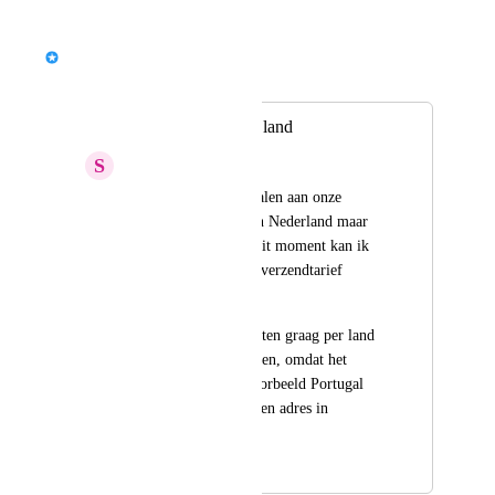
Reply
·
·
April 9, 2026
Plug&Pay
Merged in a post:
Verzendkosten per land
S
Sage Platypus
Wij verkopen materialen aan onze 
klanten, niet alleen in Nederland maar 
ook daarbuiten. Op dit moment kan ik 
echter maar één vast verzendtarief 
instellen.
Ik zou de verzendkosten graag per land 
willen kunnen invoeren, omdat het 
verzenden naar bijvoorbeeld Portugal 
duurder is dan naar een adres in 
Nederland.
March 26, 2026