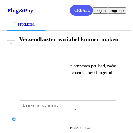
Plug&Pay
CREATE
Log in
Sign up
Producten
Verzendkosten variabel kunnen maken
per land
COMPLETE
Ik wil de verzendkosten kunnen aanpassen per land, zodat 
ik hogere verzendkosten kan rekenen bij bestellingen uit 
het buitenland.
March 16, 2024
updated the status to
Plug&Pay
Complete
Bedankt voor jullie geduld! Met de nieuwe 