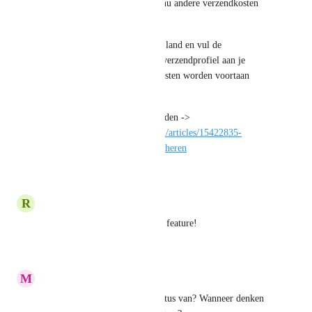
verzendprofielen
 kan je vanaf nu andere verzendkosten 
per land instellen.
Maak een profiel aan, kies het land en vul de 
verzendkosten in. Koppel het verzendprofiel aan je 
product en de juiste verzendkosten worden voortaan 
berekend op de betaalpagina. 
De handleiding kan je hier vinden -> 
https://help.plugandpay.com/nl/articles/15422835-
verzendprofielen-maken-en-beheren
Reply
·
·
July 1, 2026
R
Random Egret
Yes! Voor mij ook belangrijke feature!
Reply
·
·
June 17, 2026
M
Moonstone blue Lamprey
Plug&Pay
 Wat is hier de status van? Wanneer denken 