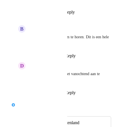
Reply
1
like
·
·
June 10, 2026
B
Buff Catshark
Plug&Pay
 wat fijn om te horen. Dit is een hele 
nuttige toevoeving 🙏
Reply
·
·
June 10, 2026
D
Dutch white Chickadee
Plug&Pay
 Ik zat er net vanochtend aan te 
denken! Superblij mee.
Reply
·
·
June 10, 2026
Plug&Pay
Merged in a post:
Verzendkosten buitenland