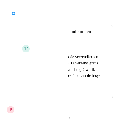
March 26, 2026
Plug&Pay
Merged in a post:
Verzendkosten per land kunnen
instellen
T
Tuscany Newt
Het zou fijn zin als ik de verzendkosten 
per land kan instellen. Ik verzend gratis 
binnen Nederland, maar België wil ik 
verzendkosten laten betalen ivm de hoge 
tarieven.
March 6, 2026
March 6, 2026
P
Premier Hare
Dat zou een top toevoeging zijn!