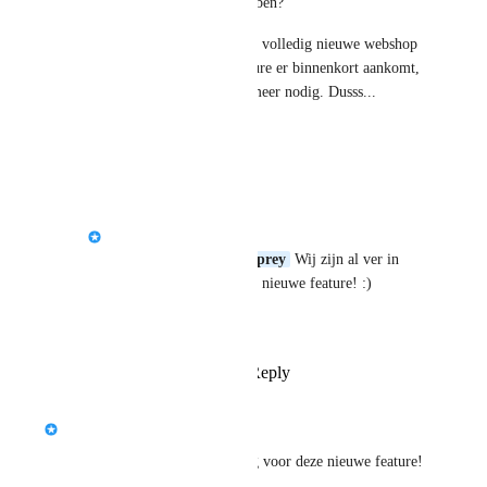
jullie deze feature klaar te hebben?
Wij zijn namelijk van plan een volledig nieuwe webshop 
te bouwen. Maar als deze feature er binnenkort aankomt, 
is die webshop mogelijk niet meer nodig. Dusss... 
belangrijke info voor ons. 😉
Reply
·
·
June 10, 2026
Plug&Pay
Moonstone blue Lamprey
 Wij zijn al ver in 
ontwikkeling voor deze nieuwe feature! :)
Het komt er z.s.m. aan!
Reply
·
·
June 11, 2026
updated the status to
Plug&Pay
In Progress
Wij zijn al ver in ontwikkeling voor deze nieuwe feature! 
:)