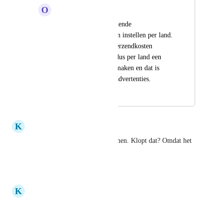
O
Occupational Firefly
Ik wil graag verschillende 
verzendkosten kunnen instellen per land. 
Nu kan je maar 1x verzendkosten 
instellen en moet ik dus per land een 
andere betaalpagina maken en dat is 
mega onhandig met advertenties.
April 22, 2026
April 22, 2026
K
Kelly green Orangutan
Ik kan hier niet meer op stemmen. Klopt dat? Omdat het 
ingepland is om op te pakken?
Reply
·
·
April 9, 2026
K
Kelly green Orangutan
Ja dit zou fijn zijn!